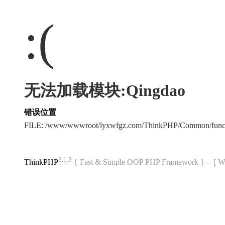
:(
无法加载模块:Qingdao
错误位置
FILE: /www/wwwroot/lyxwfgz.com/ThinkPHP/Common/func
3.1.3
ThinkPHP
{ Fast & Simple OOP PHP Framework } -- 