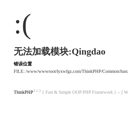
:(
无法加载模块:Qingdao
错误位置
FILE: /www/wwwroot/lyxwfgz.com/ThinkPHP/Common/func
3.1.3
ThinkPHP
{ Fast & Simple OOP PHP Framework } -- 