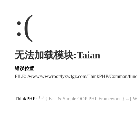
:(
无法加载模块:Taian
错误位置
FILE: /www/wwwroot/lyxwfgz.com/ThinkPHP/Common/func
3.1.3
ThinkPHP
{ Fast & Simple OOP PHP Framework } -- 